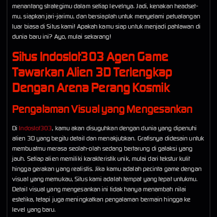
menantang strategimu dalam setiap levelnya. Jadi, kenakan headset-
mu, siapkan jari-jarimu, dan bersiaplah untuk menyelami petualangan
luar biasa di Situs kami! Apakah kamu siap untuk menjadi pahlawan di
dunia baru ini? Ayo, mulai sekarang!
Situs Indoslot303 Agen Game
Tawarkan Alien 3D Terlengkap
Dengan Arena Perang Kosmik
Pengalaman Visual yang Mengesankan
Di
Indoslot303
, kamu akan disuguhkan dengan dunia yang dipenuhi
alien 3D yang begitu detail dan menakjubkan. Grafisnya didesain untuk
membuatmu merasa seolah-olah sedang bertarung di galaksi yang
jauh. Setiap alien memiliki karakteristik unik, mulai dari tekstur kulit
hingga gerakan yang realistis. Jika kamu adalah pecinta game dengan
visual yang memukau, Situs kami adalah tempat yang tepat untukmu.
Detail visual yang mengesankan ini tidak hanya menambah nilai
estetika, tetapi juga meningkatkan pengalaman bermain hingga ke
level yang baru.