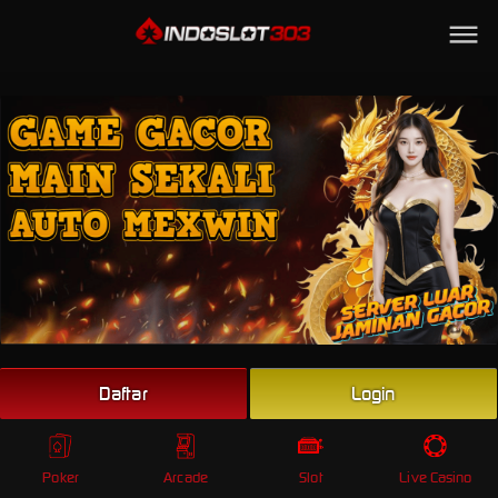
Beranda
Poker
Arcade
Slot
Live Casino
Sports
Promo
Togel
Live
Daftar
Login
Whatsapp
Poker
Arcade
Slot
Live Casino
Telegram