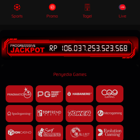
LiveChat
Sports
Promo
Togel
Live
Unduh APK
Penyedia Games