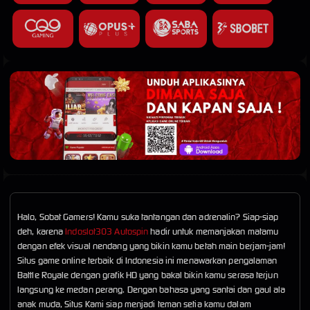
Halo, Sobat Gamers! Kamu suka tantangan dan adrenalin? Siap-siap
deh, karena
Indoslot303 Autospin
hadir untuk memanjakan matamu
dengan efek visual nendang yang bikin kamu betah main berjam-jam!
Situs game online terbaik di Indonesia ini menawarkan pengalaman
Battle Royale dengan grafik HD yang bakal bikin kamu serasa terjun
langsung ke medan perang. Dengan bahasa yang santai dan gaul ala
anak muda, Situs Kami siap menjadi teman setia kamu dalam