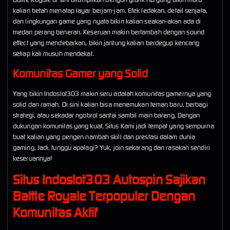
kalian betah menatap layar berjam-jam. Efek ledakan, detail senjata,
dan lingkungan game yang nyata bikin kalian seakan-akan ada di
medan perang beneran. Keseruan makin bertambah dengan sound
effect yang mendebarkan, bikin jantung kalian berdegup kencang
setiap kali musuh mendekat.
Komunitas Gamer yang Solid
Yang bikin Indoslot303 makin seru adalah komunitas gamernya yang
solid dan ramah. Di sini kalian bisa menemukan teman baru, berbagi
strategi, atau sekadar ngobrol santai sambil main bareng. Dengan
dukungan komunitas yang kuat, Situs Kami jadi tempat yang sempurna
buat kalian yang pengen nambah skill dan prestasi dalam dunia
gaming. Jadi, tunggu apalagi? Yuk, join sekarang dan rasakan sendiri
keseruannya!
Situs Indoslot303 Autospin Sajikan
Battle Royale Terpopuler Dengan
Komunitas Aktif