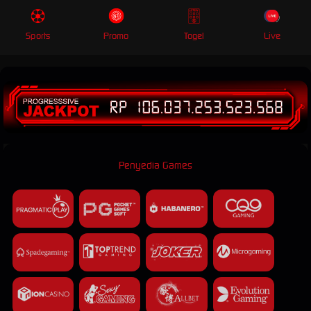
LiveChat
Sports
Promo
Togel
Live
Unduh APK
Penyedia Games