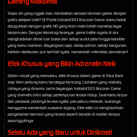
Gaming Maksimal
Siapa sih yang nggak mau merasakan sensasi bermain game dengan
grafis setajam silet? Di Portal Indoslot303 Bocoran Game, kamu bakal
disuguhkan dengan grafik HD yang bikin mata betah menatap layar
berjam-jam. Dengan teknologi teranyar, game battle royale di sini
menghadirkan detail luar biasa dari setiap sudut peta hingga karakter
yang kamu mainkan. Bayangkan saja, setiap pohon, setiap bangunan,
bahkan dedaunan pun terlihat nyata, menambah intensitas permainan!
Efek Khusus yang Bikin Adrenalin Naik
Selain visual yang memukau, efek khusus dalam game di Situs Kami
siap bikin jantung kamu berdegup kencang. Ledakan yang realistis,
cahaya yang dinamis, serta bayangan Indoslot303 Bocoran Game
yang dramatis bikin setiap pertempuran terasa hidup. Saat kamu terjun
dari pesawat, jatuhnya terasa nyata; pas peluru melesat, suaranya
menggema menambah suasana tegang. Efek-efek ini menghadirkan
pengalaman bermain yang terasa seperti berada di medan tempur
sesungguhnya.
Selalu Ada yang Baru untuk Dinikmati