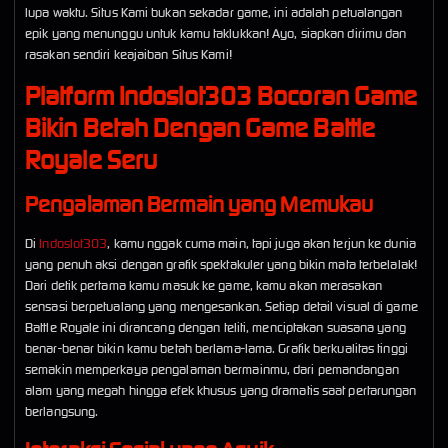
lupa waktu. Situs Kami bukan sekadar game, ini adalah petualangan
epik yang menunggu untuk kamu taklukkan! Ayo, siapkan dirimu dan
rasakan sendiri keajaiban Situs Kami!
Platform Indoslot303 Bocoran Game
Bikin Betah Dengan Game Battle
Royale Seru
Pengalaman Bermain yang Memukau
Di
Indoslot303
, kamu nggak cuma main, tapi juga akan terjun ke dunia
yang penuh aksi dengan grafik spektakuler yang bikin mata terbelalak!
Dari detik pertama kamu masuk ke game, kamu akan merasakan
sensasi berpetualang yang mengesankan. Setiap detail visual di game
Battle Royale ini dirancang dengan teliti, menciptakan suasana yang
benar-benar bikin kamu betah berlama-lama. Grafik berkualitas tinggi
semakin memperkaya pengalaman bermainmu, dari pemandangan
alam yang megah hingga efek khusus yang dramatis saat pertarungan
berlangsung.