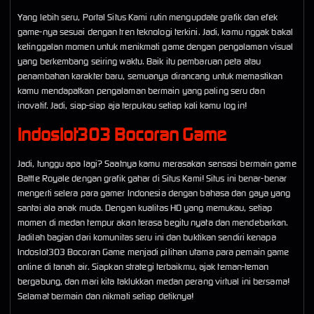
Yang lebih seru, Portal Situs Kami rutin mengupdate grafik dan efek
game-nya sesuai dengan tren teknologi terkini. Jadi, kamu nggak bakal
ketinggalan momen untuk menikmati game dengan pengalaman visual
yang berkembang seiring waktu. Baik itu pembaruan peta atau
penambahan karakter baru, semuanya dirancang untuk memastikan
kamu mendapatkan pengalaman bermain yang paling seru dan
inovatif. Jadi, siap-siap aja terpukau setiap kali kamu log in!
Indoslot303 Bocoran Game
Jadi, tunggu apa lagi? Saatnya kamu merasakan sensasi bermain game
Battle Royale dengan grafik gahar di Situs Kami! Situs ini benar-benar
mengerti selera para gamer Indonesia dengan bahasa dan gaya yang
santai ala anak muda. Dengan kualitas HD yang memukau, setiap
momen di medan tempur akan terasa begitu nyata dan mendebarkan.
Jadilah bagian dari komunitas seru ini dan buktikan sendiri kenapa
Indoslot303 Bocoran Game menjadi pilihan utama para pemain game
online di tanah air. Siapkan strategi terbaikmu, ajak teman-teman
bergabung, dan mari kita taklukkan medan perang virtual ini bersama!
Selamat bermain dan nikmati setiap detiknya!