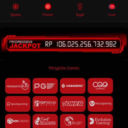
LiveChat
Sports
Promo
Togel
Live
Unduh APK
Penyedia Games