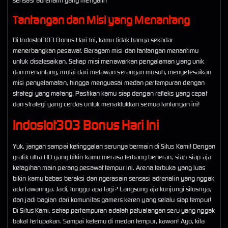
sensasi adrenalin yang mengalir!
Tantangan dan Misi yang Menantang
Di Indoslot303 Bonus Hari Ini, kamu tidak hanya sekadar
menerbangkan pesawat. Beragam misi dan tantangan menantimu
untuk diselesaikan. Setiap misi menawarkan pengalaman yang unik
dan menantang, mulai dari melawan serangan musuh, menyelesaikan
misi penyelamatan, hingga menguasai medan pertempuran dengan
strategi yang matang. Pastikan kamu siap dengan refleks yang cepat
dan strategi yang cerdas untuk menaklukkan semua tantangan ini!
Indoslot303 Bonus Hari Ini
Yuk, jangan sampai ketinggalan serunya bermain di Situs Kami! Dengan
grafik ultra HD yang bikin kamu merasa terbang beneran, siap-siap aja
ketagihan main perang pesawat tempur ini. Arena terbuka yang luas
bikin kamu bebas beraksi dan ngerasain sensasi adrenalin yang nggak
ada lawannya. Jadi, tunggu apa lagi? Langsung aja kunjungi situsnya,
dan jadi bagian dari komunitas gamers keren yang selalu siap tempur!
Di Situs Kami, setiap pertempuran adalah petualangan seru yang nggak
bakal terlupakan. Sampai ketemu di medan tempur, kawan! Ayo, kita