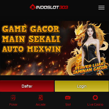
Beranda
Poker
Arcade
Slot
Live Casino
Sports
Promo
Togel
Live
Daftar
Login
Whatsapp
Poker
Arcade
Slot
Live Casino
Telegram