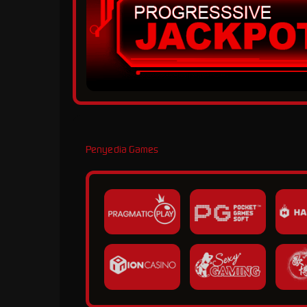
Penyedia Games