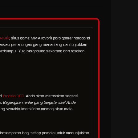
klusif
, situs game MMA favorit para gamer hardcore!
sensasi pertarungan yang menantang dan tunjukkan
h berkumpul. Yuk, bergabung sekarang dan rasakan
ri
Indoslot303
, Anda akan merasakan sensasi
n.
Bayangkan rantai yang bergetar saat Anda
ng semakin imersif dan memanjakan mata.
n kesempatan bagi setiap pemain untuk menunjukkan