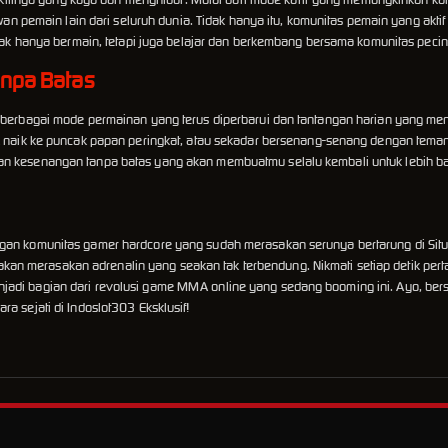
main lain dari seluruh dunia. Tidak hanya itu, komunitas pemain yang aktif d
tidak hanya bermain, tetapi juga belajar dan berkembang bersama komunitas pec
npa Batas
n berbagai mode permainan yang terus diperbarui dan tantangan harian yang m
uk naik ke puncak papan peringkat, atau sekadar bersenang-senang dengan tema
an kesenangan tanpa batas yang akan membuatmu selalu kembali untuk lebih ba
gan komunitas gamer hardcore yang sudah merasakan serunya bertarung di Situ
 merasakan adrenalin yang seakan tak terbendung. Nikmati setiap detik perta
jadi bagian dari revolusi game MMA online yang sedang booming ini. Ayo, ber
a sejati di Indoslot303 Eksklusif!