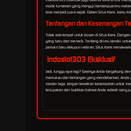
mode turnamen yang menguji kemampuanmu melawan pe
bisa menjadi juara sejati. Dalam Situs Kami, kamu 
Tantangan dan Kesenangan Ta
Tidak ada tempat untuk bosan di Situs Kami. Denga
yang baru dan menarik. Tantang dirimu sendiri unt
pemain baru ataupun veteran, Situs Kami menawark
Indoslot303 Eksklusif
Jadi, tunggu apa lagi? Saatnya Anda bergabung den
memukau dan tantangan yang mendebarkan, Anda akan
medan laga. Jangan lewatkan kesempatan untuk men
terlupakan dan buktikan bahwa Anda adalah sang juar