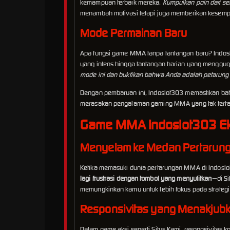
kemampuan terbaik mereka.
Kumpulkan poin dari se
menambah motivasi tetapi juga memberikan kesempat
Mode Permainan Baru
Apa fungsi game MMA tanpa tantangan baru? Indos
yang intens hingga tantangan harian yang menggu
mode ini dan buktikan bahwa Anda adalah petarung s
Dengan pembaruan ini, Indoslot303 memastikan bahw
merasakan pengalaman gaming MMA yang tak terta
Game MMA Indoslot303 Eks
Menyelam ke Medan Pertarungan
Ketika memasuki dunia pertarungan MMA di Indoslo
lagi frustrasi dengan tombol yang menyulitkan
—di Si
memungkinkan kamu untuk lebih fokus pada strateg
Responsivitas yang Menakjub
Dalam game aksi seperti Situs Kami, responsivitas ko