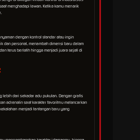
f saat menghadapi lawan. Ketika kamu menarik
r.
 nyaman dengan kontrol standar atau ingin
nik dan personal, menambah dimensi baru dalam
 terus berlatih hingga menjadi juara sejati di
e
lebih dari sekadar adu pukulan. Dengan grafis
kan adrenalin saat karakter favoritmu melancarkan
 kekalahan menjadi tantangan baru yang
n kamu mengembangkan karakter idamanmu, hingga