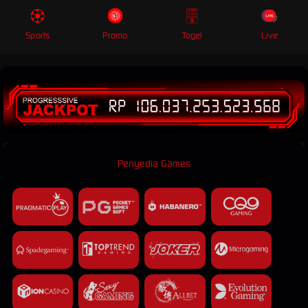
LiveChat
Sports
Promo
Togel
Live
Unduh APK
Penyedia Games