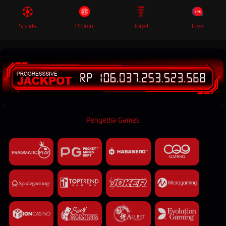
LiveChat
Sports
Promo
Togel
Live
Unduh APK
Penyedia Games