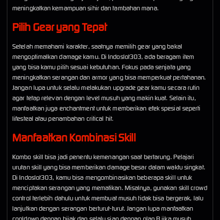
meningkatkan kemampuan sihir dan tambahan mana.
Pilih Gear yang Tepat
Setelah memahami karakter, saatnya memilih gear yang bakal
mengoptimalkan damage kamu. Di Indoslot303, ada beragam item
yang bisa kamu pilih sesuai kebutuhan. Fokus pada senjata yang
meningkatkan serangan dan armor yang bisa memperkuat pertahanan.
Jangan lupa untuk selalu melakukan upgrade gear kamu secara rutin
agar tetap relevan dengan level musuh yang makin kuat. Selain itu,
manfaatkan juga enchantment untuk memberikan efek spesial seperti
lifesteal atau penambahan critical hit.
Manfaatkan Kombinasi Skill
Kombo skill bisa jadi penentu kemenangan saat bertarung. Pelajari
urutan skill yang bisa memberikan damage besar dalam waktu singkat.
Di Indoslot303, kamu bisa mengombinasikan beberapa skill untuk
menciptakan serangan yang mematikan. Misalnya, gunakan skill crowd
control terlebih dahulu untuk membuat musuh tidak bisa bergerak, lalu
lanjutkan dengan serangan berturut-turut. Jangan lupa manfaatkan
cooldown dengan bijak dan selalu siap dengan plan B jika musuh