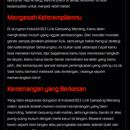
bencana. Tapi tenang, karena justru di setiap kesulitan itu ada
kesempatan untuk menjadi lebih hebat.
Mengasah Keterampilanmu
Di dungeon Indoslot303 Link Gampang Menang, kamu akan
menghadapi musuh yang nggak sembarangan. Dari monster-monster
ganas sampai jebakan-jebakan licik, semuanya bakal menguji strategi
dan keterampilan bertarungmu. Ini bukan soal seberapa cepat kamu
bisa menekan tombol, tapi bagaimana kamu bisa memikirkan langkah
ke depan. Kamu harus benar-benar memahami karakter yang kamu
pilih, dari kemampuan spesial sampai perlengkapan yang paling cocok.
Saat kamu berhasil melewati satu tantangan, rasanya seperti
memenangkan lotre!
Kemenangan yang Berkesan
Yang bikin eksplorasi dungeon di Indoslot303 Link Gampang Menang
makin spesial adalah momen-momen kemenangan yang bikin
merinding. Setelah berjuang mati-matian, akhirnya kamu berdiri di atas
puing-puing musuh dengan harta karun di tangan. Reward-reward
keren seperti item langka atau peningkatan karakter adalah bukti dari