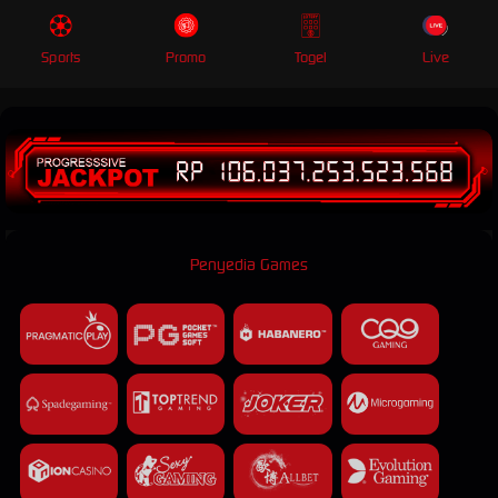
LiveChat
Sports
Promo
Togel
Live
Unduh APK
Penyedia Games