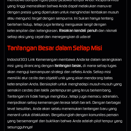
yang tinggi memastikan bahwa Anda dapat melakukan manuver
dengan presisi yang diperlukan untuk menghindari tembakan musuh
atau mengunci target dengan sempurna. Ini bukan hanya tentang
bertahan hidup, tetapi juga tentang menguasai langit dengan
keterampilan dan ketangkasan.
Rasakan kendali penuh
dan nikmati
setiap aksi yang cepat dan menegangkan di udara!
Tantangan Besar dalam Setiap Misi
Indoslot303 Link Kemenangan membawa Anda ke dalam serangkaian
misi yang dirancang dengan
tantangan besar,
di mana setiap tugas
akan menguji kemampuan strategi dan refleks Anda. Setiap misi
memiliki alur cerita dan objektif unik yang akan mendorong batas
keterampilan Anda. Bersiaplah untuk menghadapi musuh-musuh yang
semakin cerdas dan taktik pertempuran yang terus berkembang.
Tantangan ini tidak hanya menghibur, tetapi juga memacu adrenalin,
menjadikan setiap kemenangan terasa lebih berarti. Dengan berbagai
level kesulitan, Anda akan selalu menemukan tantangan baru yang
menanti untuk ditaklukkan. Bergabunglah dengan komunitas pemain
yang bersemangat dan buktikan bahwa Anda adalah pilot tempur yang
sesungguhnya!