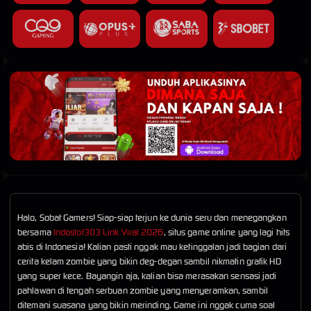
Halo, Sobat Gamers! Siap-siap terjun ke dunia seru dan menegangkan
bersama
Indoslot303 Link Viral 2026
, situs game online yang lagi hits
abis di Indonesia! Kalian pasti nggak mau ketinggalan jadi bagian dari
cerita kelam zombie yang bikin deg-degan sambil nikmatin grafik HD
yang super kece. Bayangin aja, kalian bisa merasakan sensasi jadi
pahlawan di tengah serbuan zombie yang menyeramkan, sambil
ditemani suasana yang bikin merinding. Game ini nggak cuma soal