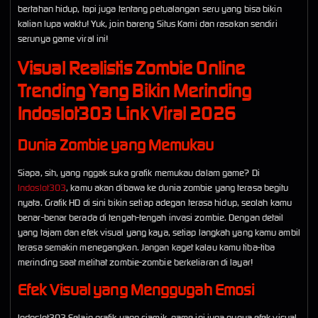
bertahan hidup, tapi juga tentang petualangan seru yang bisa bikin
kalian lupa waktu! Yuk, join bareng Situs Kami dan rasakan sendiri
serunya game viral ini!
Visual Realistis Zombie Online
Trending Yang Bikin Merinding
Indoslot303 Link Viral 2026
Dunia Zombie yang Memukau
Siapa, sih, yang nggak suka grafik memukau dalam game? Di
Indoslot303
, kamu akan dibawa ke dunia zombie yang terasa begitu
nyata. Grafik HD di sini bikin setiap adegan terasa hidup, seolah kamu
benar-benar berada di tengah-tengah invasi zombie. Dengan detail
yang tajam dan efek visual yang kaya, setiap langkah yang kamu ambil
terasa semakin menegangkan. Jangan kaget kalau kamu tiba-tiba
merinding saat melihat zombie-zombie berkeliaran di layar!
Efek Visual yang Menggugah Emosi
Indoslot303 Selain grafik yang ciamik, game ini juga punya efek visual