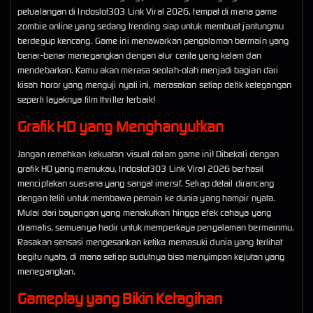
petualangan di Indoslot303 Link Viral 2026, tempat di mana game
zombie online yang sedang trending siap untuk membuat jantungmu
berdegup kencang. Game ini menawarkan pengalaman bermain yang
benar-benar menegangkan dengan alur cerita yang kelam dan
mendebarkan. Kamu akan merasa seolah-olah menjadi bagian dari
kisah horor yang menguji nyali ini, merasakan setiap detik ketegangan
seperti layaknya film thriller terbaik!
Grafik HD yang Menghanyutkan
Jangan remehkan kekuatan visual dalam game ini! Dibekali dengan
grafik HD yang memukau, Indoslot303 Link Viral 2026 berhasil
menciptakan suasana yang sangat imersif. Setiap detail dirancang
dengan teliti untuk membawa pemain ke dunia yang hampir nyata.
Mulai dari bayangan yang menakutkan hingga efek cahaya yang
dramatis, semuanya hadir untuk memperkaya pengalaman bermainmu.
Rasakan sensasi mengesankan ketika memasuki dunia yang terlihat
begitu nyata, di mana setiap sudutnya bisa menyimpan kejutan yang
menegangkan.
Gameplay yang Bikin Ketagihan