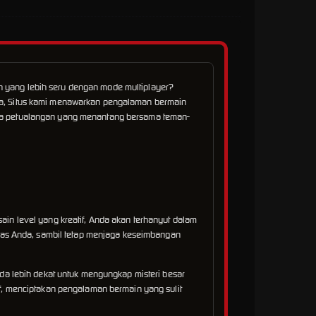
 yang lebih seru dengan mode multiplayer?
Asia, Situs kami menawarkan pengalaman bermain
dunia petualangan yang menantang bersama teman-
n level yang kreatif, Anda akan terhanyut dalam
itas Anda, sambil tetap menjaga keseimbangan
da lebih dekat untuk mengungkap misteri besar
f, menciptakan pengalaman bermain yang sulit