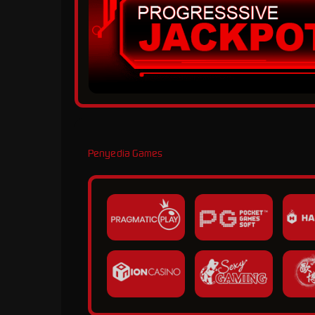
Penyedia Games