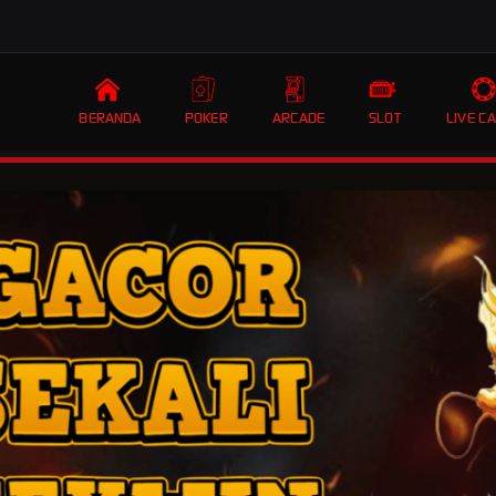
BERANDA
POKER
ARCADE
SLOT
LIVE C