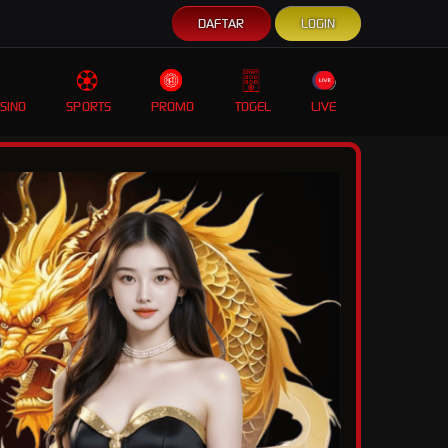
DAFTAR
LOGIN
ASINO
SPORTS
PROMO
TOGEL
LIVE