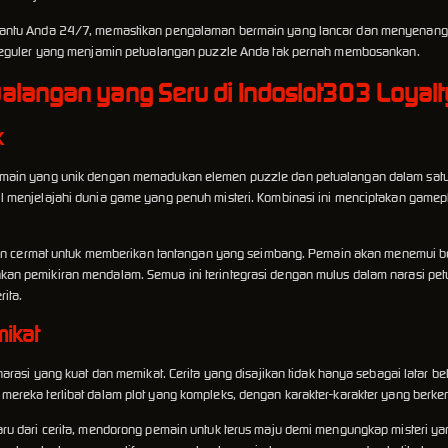
antu Anda 24/7, memastikan pengalaman bermain yang lancar dan menyenangk
reguler yang menjamin petualangan puzzle Anda tak pernah membosankan.
alangan yang Seru di Indoslot303 Loyalt
k
main yang unik dengan memadukan elemen puzzle dan petualangan dalam satu 
menjelajahi dunia game yang penuh misteri. Kombinasi ini menciptakan gamepl
an cermat untuk memberikan tantangan yang seimbang. Pemain akan menemui berba
n pemikiran mendalam. Semua ini terintegrasi dengan mulus dalam narasi pe
ita.
ikat
rasi yang kuat dan memikat. Cerita yang disajikan tidak hanya sebagai latar bela
reka terlibat dalam plot yang kompleks, dengan karakter-karakter yang berke
u dari cerita, mendorong pemain untuk terus maju demi mengungkap misteri yan