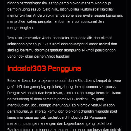
hingga pertandingan tim, setiap pemain akan menemukan gaya
bermain yang sesuai. Selain itu, adanya fitur kustomisasi karakter
memungkinkan Anda untuk mempersonalisasi avatar sesuai keinginan,
menjadikan setiap pengalaman bermain lebih personal dan
menyenangkan.
Temukan keberanian Anda, asah keterampilan taktik, dan nikmati
keindahan grafisnya—Situs Kami adalah tempat di mana
fantasi dan
strategi bertemu dalam perpaduan sempurna
. Nikmati petualangan
yang tidak akan pernah Anda lupakan!
Indoslot303 Pengguna
Selamat! Kamu baru saja menelusuri dunia Situs Kami, tempat di mana
grafis HD dan gameplay epik bergabung dalam harmoni sempurna.
Dengan setiap klik dan keputusan, kamu bukan hanya bermain—kamu
berpetualang di alam semesta game RPG Tactical FPS yang
menakjubkan. Jadi, kenapa menunggu lebih lama? Masuki medan
pertempuran, uji strategi kamu, dan biarkan adrenalin mengalir saat
kamu mencapai puncak leaderboard. Indoslot303 Pengguna
menantimu dengan tantangan dan kegembiraan yang tiada henti.
Siapkan dirimu untuk pengalaman gaming yang luar biasa dan jadilah