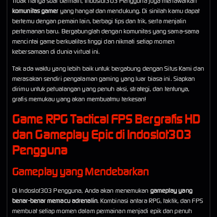
Tidak hanya soal bermain, Indoslot303 Pengguna juga menawarkan
komunitas gamer
yang hangat dan mendukung. Di sinilah kamu dapat
bertemu dengan pemain lain, berbagi tips dan trik, serta menjalin
pertemanan baru. Bergabunglah dengan komunitas yang sama-sama
mencintai game berkualitas tinggi dan nikmati setiap momen
kebersamaan di dunia virtual ini.
Tak ada waktu yang lebih baik untuk bergabung dengan Situs Kami dan
merasakan sendiri pengalaman gaming yang luar biasa ini. Siapkan
dirimu untuk petualangan yang penuh aksi, strategi, dan tentunya,
grafis memukau yang akan membuatmu terkesan!
Game RPG Tactical FPS Bergrafis HD
dan Gameplay Epic di Indoslot303
Pengguna
Gameplay yang Mendebarkan
Di Indoslot303 Pengguna, Anda akan menemukan
gameplay yang
benar-benar memacu adrenalin
. Kombinasi antara RPG, taktik, dan FPS
membuat setiap momen dalam permainan menjadi epik dan penuh