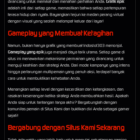
dirancang untuk memikat dan menahan perhatian Anda.
Grafik epik
adalah inti dari setiap game, memastikan bahwa setiap pertempuran
terasa hidup dan nyata. Bayangkan terjun ke medan perang virtual
dengan visual yang seolah melompat keluar dari layar!
Gameplay yang Membuat Ketagihan
Namun, bukan hanya grafik yang membuat Indoslot303 menonjol.
Gameplay yang epik
juga menjadi daya tarik utama. Setiap game di
situs ini menawarkan mekanisme permainan yang dirancang untuk
menguji keahlian dan strategi Anda. Dari mode kampanye yang intens
hingga pertarungan multipemain yang penuh aksi, terdapat banyak
cara untuk membuktikan kehebatan Anda.
Menangkan setiap level dengan kecerdikan dan ketangkasan, dan
rasakan kesenangan ketika strategi Anda membuahkan hasil. Apakah
Anda siap untuk tantangan tanpa akhir? Bergabunglah dengan
komunitas pemain di Situs Kami dan buktikan diri Anda sebagai gamer
sejati!
Bergabung dengan Situs Kami Sekarang
Tidak ada waktu yang lebih baik untuk memulai petualangan gaming