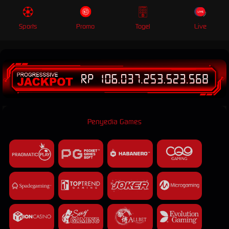
LiveChat
Sports
Promo
Togel
Live
Unduh APK
Penyedia Games