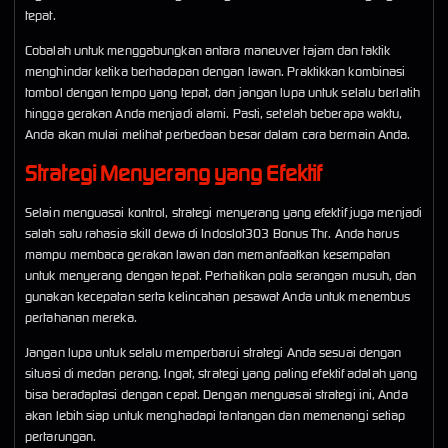
tepat.
Cobalah untuk menggabungkan antara maneuver tajam dan taktik
menghindar ketika berhadapan dengan lawan. Praktikkan kombinasi
tombol dengan tempo yang tepat, dan jangan lupa untuk selalu berlatih
hingga gerakan Anda menjadi alami. Pasti, setelah beberapa waktu,
Anda akan mulai melihat perbedaan besar dalam cara bermain Anda.
Strategi Menyerang yang Efektif
Selain menguasai kontrol, strategi menyerang yang efektif juga menjadi
salah satu rahasia skill dewa di Indoslot303 Bonus Thr. Anda harus
mampu membaca gerakan lawan dan memanfaatkan kesempatan
untuk menyerang dengan tepat. Perhatikan pola serangan musuh, dan
gunakan kecepatan serta kelincahan pesawat Anda untuk menembus
pertahanan mereka.
Jangan lupa untuk selalu memperbarui strategi Anda sesuai dengan
situasi di medan perang. Ingat, strategi yang paling efektif adalah yang
bisa beradaptasi dengan cepat. Dengan menguasai strategi ini, Anda
akan lebih siap untuk menghadapi tantangan dan memenangi setiap
pertarungan.