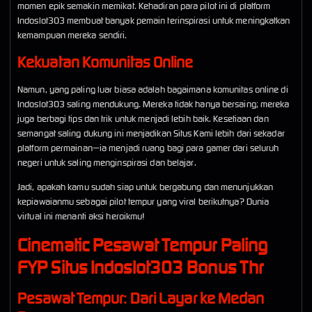
momen epik semakin memikat. Kehadiran para pilot ini di platform
Indoslot303 membuat banyak pemain terinspirasi untuk meningkatkan
kemampuan mereka sendiri.
Kekuatan Komunitas Online
Namun, yang paling luar biasa adalah bagaimana komunitas online di
Indoslot303 saling mendukung. Mereka tidak hanya bersaing; mereka
juga berbagi tips dan trik untuk menjadi lebih baik. Kesetiaan dan
semangat saling dukung ini menjadikan Situs Kami lebih dari sekadar
platform permainan—ia menjadi ruang bagi para gamer dari seluruh
negeri untuk saling menginspirasi dan belajar.
Jadi, apakah kamu sudah siap untuk bergabung dan menunjukkan
kepiawaianmu sebagai pilot tempur yang viral berikutnya? Dunia
virtual ini menanti aksi heroikmu!
Cinematic Pesawat Tempur Paling
FYP Situs Indoslot303 Bonus Thr
Pesawat Tempur: Dari Layar ke Medan