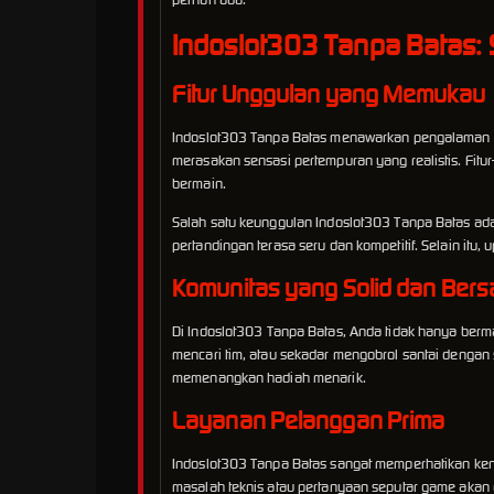
Indoslot303 Tanpa Batas:
Fitur Unggulan yang Memukau
Indoslot303 Tanpa Batas menawarkan pengalaman b
merasakan sensasi pertempuran yang realistis. Fitu
bermain.
Salah satu keunggulan Indoslot303 Tanpa Batas ada
pertandingan terasa seru dan kompetitif. Selain itu
Komunitas yang Solid dan Ber
Di Indoslot303 Tanpa Batas, Anda tidak hanya berm
mencari tim, atau sekadar mengobrol santai denga
memenangkan hadiah menarik.
Layanan Pelanggan Prima
Indoslot303 Tanpa Batas sangat memperhatikan keny
masalah teknis atau pertanyaan seputar game akan