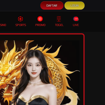
DAFTAR
LOGIN
ASINO
SPORTS
PROMO
TOGEL
LIVE