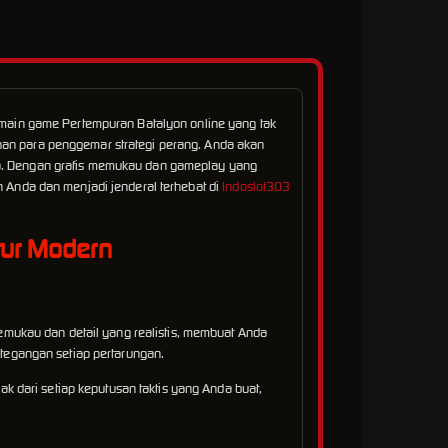
main game Pertempuran Batalyon online yang tak
uhan para penggemar strategi perang. Anda akan
a. Dengan grafis memukau dan gameplay yang
 Anda dan menjadi jenderal terhebat di
Indoslot303
tur Modern
mukau dan detail yang realistis, membuat Anda
tegangan setiap pertarungan.
k dari setiap keputusan taktis yang Anda buat,