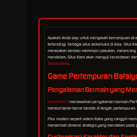
Apakah Anda siap untuk mengasah kemampuan strate
tertandingi. Sebagai situs terkemuka di Asia, Situ
merasakan sensasi memimpin pasukan, merancang t
mendalam, Situs Kami akan menguji kecerdasan dan
Tanpa Batas
.
Game Pertempuran Batalyo
Pengalaman Bermain yang Me
Indoslot303
menawarkan pengalaman bermain Pertemp
merasa benar-benar berada di tengah pertempuran. 
Fitur modern seperti sistem fisika yang canggih me
menambah dimensi strategis yang mendalam pada 