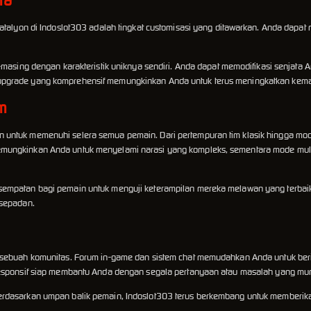
ta
Batalyon di Indoslot303 adalah tingkat customisasi yang ditawarkan. Anda dapa
-masing dengan karakteristik uniknya sendiri. Anda dapat memodifikasi senjata
pgrade yang komprehensif memungkinkan Anda untuk terus meningkatkan kemam
m
untuk memenuhi selera semua pemain. Dari pertempuran tim klasik hingga mo
ungkinkan Anda untuk menyelami narasi yang kompleks, sementara mode multip
mpatan bagi pemain untuk menguji keterampilan mereka melawan yang terbaik da
 sepadan.
sebuah komunitas. Forum in-game dan sistem chat memudahkan Anda untuk berint
responsif siap membantu Anda dengan segala pertanyaan atau masalah yang mu
erdasarkan umpan balik pemain, Indoslot303 terus berkembang untuk memberik