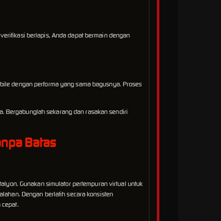
verifikasi berlapis, Anda dapat bermain dengan
 mobile dengan performa yang sama bagusnya. Proses
ia. Bergabunglah sekarang dan rasakan sendiri
anpa Batas
lyon. Gunakan simulator pertempuran virtual untuk
salahan. Dengan berlatih secara konsisten
 cepat.