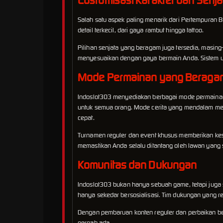
Customisasi Karakter dan Senja
Salah satu aspek paling menarik dari Pertempuran 
detail terkecil, dari gaya rambut hingga tattoo.
Pilihan senjata yang beragam juga tersedia, masing
menyesuaikan dengan gaya bermain Anda. Sistem u
Mode Permainan yang Beraga
Indoslot303 menyediakan berbagai mode permainan 
untuk semua orang. Mode cerita yang mendalam mem
cepat.
Turnamen reguler dan event khusus memberikan kese
memastikan Anda selalu ditantang oleh lawan yang
Komunitas dan Dukungan
Indoslot303 bukan hanya sebuah game, tetapi juga 
hanya sekedar bersosialisasi. Tim dukungan yang 
Dengan pembaruan konten reguler dan perbaikan b
pernah ada.