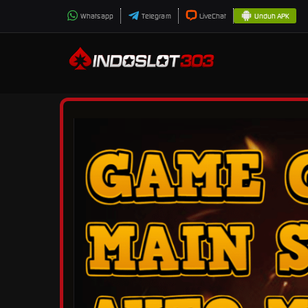
Whatsapp
Telegram
LiveChat
Unduh APK